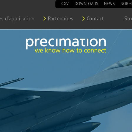
CGV
DOWNLOADS
NEWS
NORM
s d'application
Partenaires
Contact
St