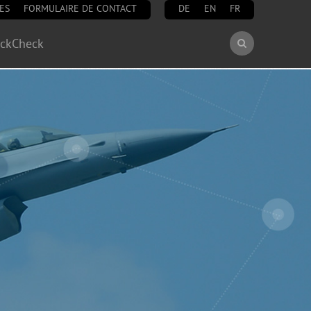
ES
FORMULAIRE DE CONTACT
DE
EN
FR
Rechercher
ockCheck
Formulair
de
recherche