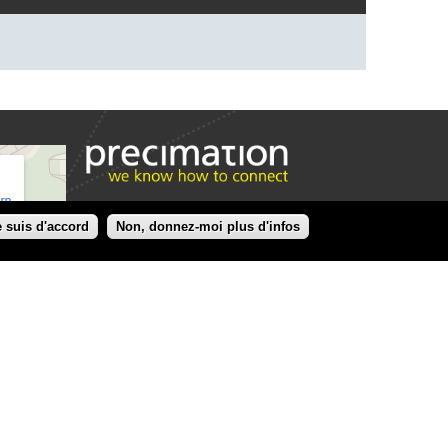
e suis d'accord
Non, donnez-moi plus d'infos
Precimation AG
Precimation AG
Erlenstrasse 35 A
CH-2555
Brügg
Suisse
+41 (0)32 366 69 99
www.precimation.ch
welcome@precimation.ch