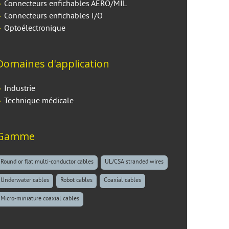
Connecteurs enfichables AERO/MIL
Connecteurs enfichables I/O
Optoélectronique
Domaines d'application
Industrie
Technique médicale
Gamme
Round or flat multi-conductor cables
UL/CSA stranded wires
Underwater cables
Robot cables
Coaxial cables
Micro-miniature coaxial cables