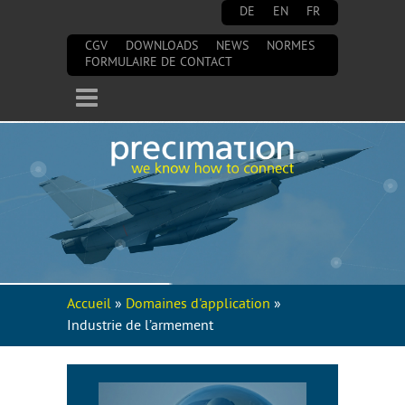
Aller au contenu principal
DE
EN
FR
CGV
DOWNLOADS
NEWS
NORMES
FORMULAIRE DE CONTACT
Accueil
»
Domaines d'application
»
Vous êtes ici
Industrie de l’armement